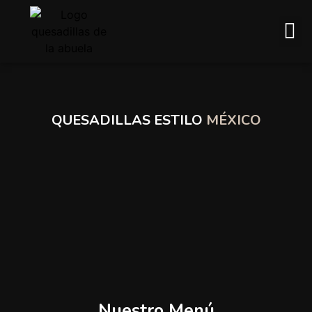
Pídelo por R
QUESADILLAS ESTILO
MÉXICO
Nuestro Menú